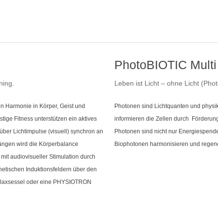
PhotoBIOTIC Multi
ning.
Leben ist Licht – ohne Licht (Ph
n Harmonie in Körper, Geist und
Photonen sind Lichtquanten und physik
ige Fitness unterstützen ein aktives
informieren die Zellen durch Förderung
er Lichtimpulse (visuell) synchron an
Photonen sind nicht nur Energiespend
längen wird die Körperbalance
Biophotonen harmonisieren und regene
it audiovisueller Stimulation durch
tischen Induktionsfeldern über den
laxsessel oder eine PHYSIOTRON