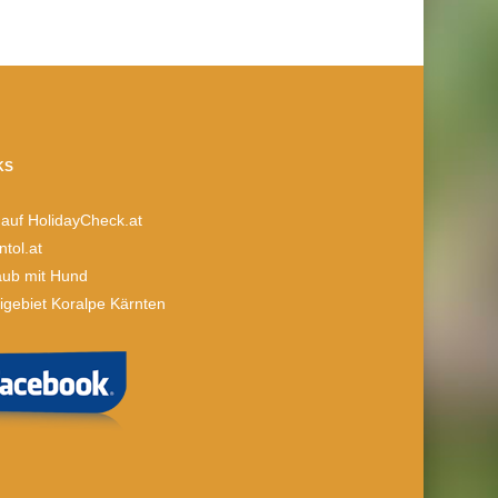
KS
 auf HolidayCheck.at
ntol.at
aub mit Hund
igebiet Koralpe Kärnten