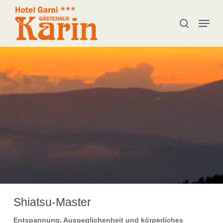
Skip
Menu
to
search
main
content
Shiatsu-Master
Entspannung, Ausgeglichenheit und körperliches